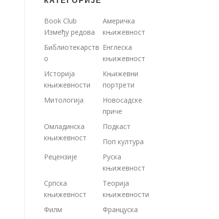
КАТЕГОРИЈЕ
Book Club
Америчка
Између редова
књижевност
Библиотекарств
Енглеска
о
књижевност
Историја
Књижевни
књижевности
портрети
Митологија
Новосадске
приче
Омладинска
Подкаст
књижевност
Поп култура
Рецензије
Руска
књижевност
Српска
Теорија
књижевност
књижевности
Филм
Француска