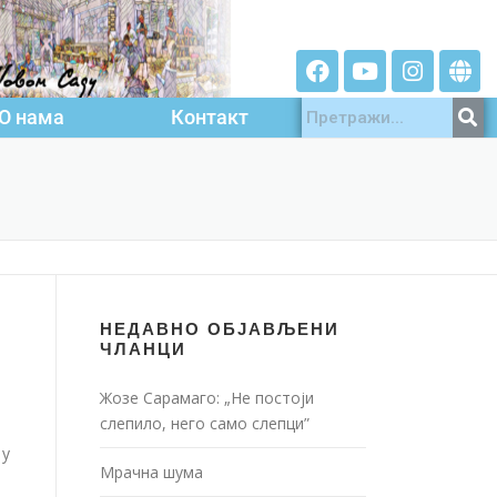
О нама
Контакт
НЕДАВНО ОБЈАВЉЕНИ
ЧЛАНЦИ
Жозе Сарамаго: „Не постоји
слепило, него само слепци”
 у
Мрачна шума