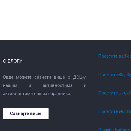
Посетите веб-с
О БЛОГУ
Посетитe
Фејсб
Овде можете сазнати више о ДОЦ-у,
нашим и активностима и
Посетитe
Јутјуб
активностима наших сарадника.
Посетитe
Инст
Сазнајте више
Службе Библио