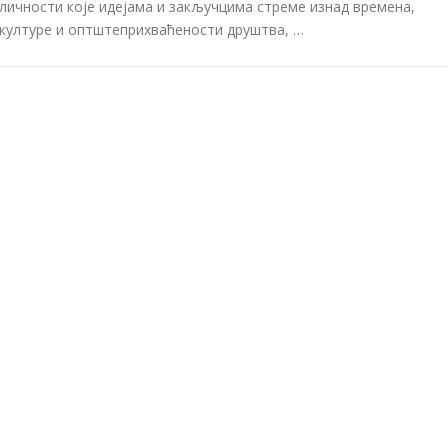
личности које идејама и закључцима стреме изнад времена,
културе и оптштеприхваћености друштва, …