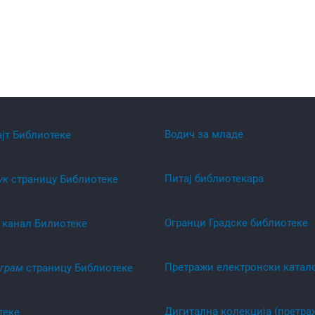
Водич за младе
ајт Библиотеке
Питај библиотекара
ук
страницу Библиотеке
Огранци Градске библиотеке
канал Билиотеке
Претражи електронски катал
аграм
страницу Библиотеке
Дигитална колекција (претра
теке