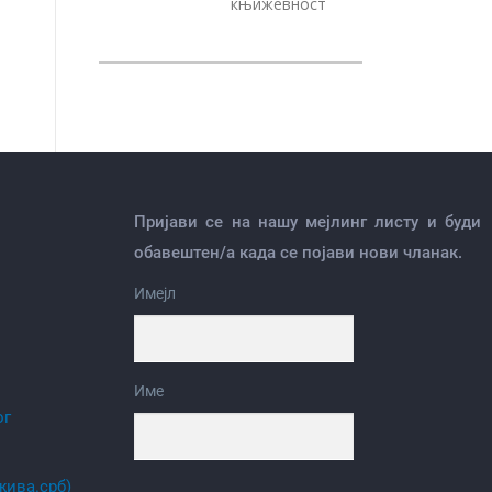
књижевност
Пријави се на нашу мејлинг листу и буди
обавештен/а када се појави нови чланак.
Имејл
Име
ог
жива.срб)