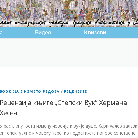
а
Видео
Квизови
BOOK CLUB ИЗМЕЂУ РЕДОВА
/
РЕЦЕНЗИЈЕ
Рецензија књиге „Степски Вук” Хермана
Хесеа
У расплинутости између човечје и вучје душе, Хари Халер залази
интелектуалне и човеку неретко недостижне поноре сопствене