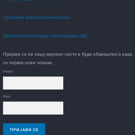
Претражи електронски каталог
Дигитална колекција (претражива.срб)
Пријави се на нашу мејлинг листу и буди обавештен/а када
се појави нови чланак.
Имејл
Име