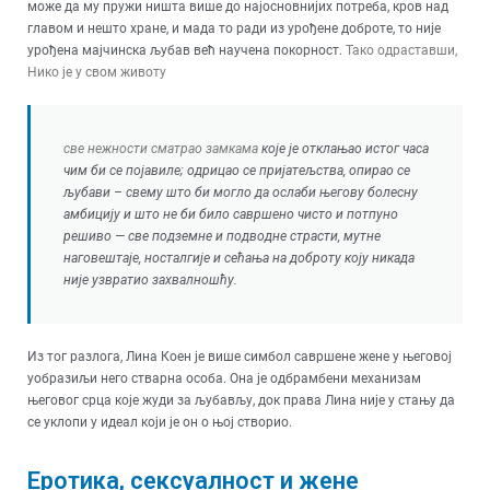
може да му пружи ништа више до најосновнијих потреба, кров над
главом и нешто хране, и мада то ради из урођене доброте, то није
урођена мајчинска љубав већ научена покорност.
Тако одраставши,
Нико је у свом животу
све нежности сматрао замкама
које је отклањао истог часа
чим би се појавиле; одрицао се пријатељства, опирао се
љубави – свему што би могло да ослаби његову болесну
амбицију и што не би било савршено чисто и потпуно
решиво — све подземне и подводне страсти, мутне
наговештаје, носталгије и сећања на доброту коју никада
није узвратио захвалношћу.
Из тог разлога, Лина Коен је више симбол савршене жене у његовој
уобразиљи него стварна особа. Она је одбрамбени механизам
његовог срца које жуди за љубављу, док права Лина није у стању да
се уклопи у идеал који је он о њој створио.
Еротика, сексуалност и жене