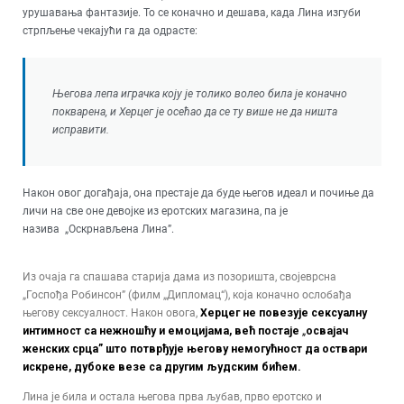
урушавања фантазије. То се коначно и дешава, када Лина изгуби
стрпљење чекајући га да одрасте:
Његова лепа играчка коју је толико волео била је коначно
покварена, и Херцег је осећао да се ту више не да ништа
исправити
.
Након овог догађаја, она престаје да буде његов идеал и почиње да
личи на све оне девојке из еротских магазина, па је
назива
„
Оскрнављена Лина”.
Из очаја га спашава старија дама из позоришта, својеврсна
„Госпођа Робинсон” (филм „Дипломац“), која коначно ослобађа
његову сексуалност. Након овога,
Херцег не повезује сексуалну
интимност са нежношћу и емоцијама, већ постаје
„
освајач
женских срца” што потврђује његову немогућност да оствари
искрене, дубоке везе са другим људским бићем.
Лина је била и остала његова прва љубав, прво еротско и