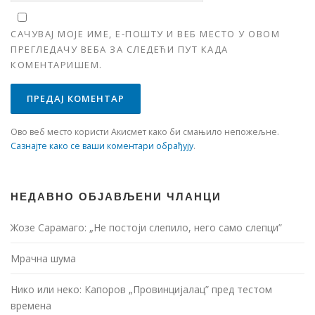
САЧУВАЈ МОЈЕ ИМЕ, Е-ПОШТУ И ВЕБ МЕСТО У ОВОМ
ПРЕГЛЕДАЧУ ВЕБА ЗА СЛЕДЕЋИ ПУТ КАДА
КОМЕНТАРИШЕМ.
Ово веб место користи Акисмет како би смањило непожељне.
Сазнајте како се ваши коментари обрађују
.
НЕДАВНО ОБЈАВЉЕНИ ЧЛАНЦИ
Жозе Сарамаго: „Не постоји слепило, него само слепци”
Мрачна шума
Нико или неко: Капоров „Провинцијалац” пред тестом
времена