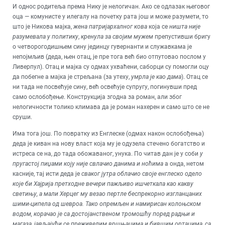
И однос родитеља према Нику је нелогичан. Ако се одлазак његовог
оца — комунисте у илегалу на почетку рата још и може разумети, то
што је Никова мајка,
жена патријархалног кова
која се
ништа није
разумевала у политику
,
кренула за својим мужем
препустивши бригу
о четворогодишњем сину јединцу гувернанти и служавкама је
непојмљив (деда, њен отац, је пре тога већ био отпутовао послом у
Ливерпул). Отац и мајка су одмах ухваћени, саборци су помогли оцу
да побегне а мајка је стрељана (за утеху,
умрла је као дама
). Отац се
ни тада не посвећује сину, већ освећује супругу, погинувши пред
само ослобођење. Конструкција згодна за роман, али због
нелогичности толико климава да је роман нахерен и само што се не
сруши.
Има тога још. По повратку из Енглеске (одмах након ослобођења)
деда је киван на нову власт која му је одузела стечено богатство и
истреса се на, до тада обожаваног, унука. По читав дан је у соби
у
пругастој пиџами коју није свлачио данима и ноћима
а онда, нетом
касније, тај исти деда је
сваког јутра облачио своје енглеско одело
које би Хајрија претходне вечери пажљиво ишчеткала као какву
светињу, а мали Херцег му везао пертле беспрекорно изгланцаних
шими-ципела од шевроа. Тако опремљен и намирисан колоњском
водом, корачао је са достојанственом тромошћу поред радњи и
магаза, јављајући се преживелим вршњацима и бившим ортацима, са