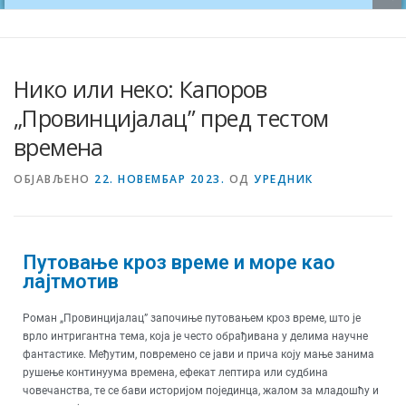
Нико или неко: Капоров
„Провинцијалац” пред тестом
времена
ОБЈАВЉЕНО
22. НОВЕМБАР 2023.
ОД
УРЕДНИК
Путовање кроз време и море као
лајтмотив
Роман „Провинцијалац” започиње путовањем кроз време, што је
врло интригантна тема, која је често обрађивана у делима научне
фантастике. Међутим, повремено се јави и прича коју мање занима
рушење континуума времена, ефекат лептира или судбина
човечанства, те се бави историјом појединца, жалом за младошћу и