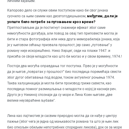
личним кајањем.
Капорово дело се служи овим поступком како би свог јунака
суочило са њим самим као десетогодишњаком,
међутим, да ли је
уопште било потребе за путовањем кроз време?
Претпостављам да је постигнут снажнији ефекат због саме
немогућности догађаја, али повод за овај тип приповести могла је
бити и стара фотографија или нека друга меморабилија јунака, која
је у његовом сећању призвала прошлост, јер само „путовање” у
роману није искоришћено. Нико Херцег, седи на плажи 1947. и
присећа се своје младости као што би могао и у свом времену, 1974.!
Постоје два могућа оправдања тог поступка. Прво је у могућности
да је његов „повратак у прошлост” био последица поремећаја свести
због дугог обитавања под водом, током актуелног роњења 1974.
Таква халуцинација је могла бити производ гриже савести, као
последица помног размишљања о младости о којој је касније реч.
Друго је у Никиној спознаји да су море и Лина Коен његове „две
велике неузвраћене љубави
”
.
Лина као лајтмотив је сасвим природно могла да се нађе у центру
пажње (због чега је једна од мањкавости романа та што је њен лик
био опкољен обиљем непотребних споредних ликова), док се за море