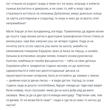
пут отишли из родног града и први пут на мору, искраду и избегну
пажњи васпитача и дежурних, и не само то, већ и знају где је
стајалиште аутобуса за оближњи Дубровник, имају довољно новца
за карте, разгледнице и сладолед, те знају и како да се врате, опет
непримећени?
Мали Херцег је био вундеркинд, изгледа. Привилегију да једини може
да пушта тада веома ретке и драгоцене грамофонске плоче стекао је
веома рано; није био напунио још ни четири године
. Када је на
почетку рата остао сироче, још мали за школу, живећи са
неписменом помајком Хајријом, брао је биље за пијацу, а називе
биљака је исписивао
својим лепим, помало косим рукописом
.
Његово памћење је такође фасцинантно — сећа се свих детаља
Хајријине куће и тридесетак година касније, но да препозна
одмаралиште и себе као десетогодишњег дечака са
карактеристичним чуперком, било је потребно да завири у свеску
— дневник који је дечак писао — и види датум. Најзад, са осам
година, када је дошло ослобођење,
Херцег никада до тада није видео
бели клавир, па је стрпљиво чекао да на њега дође ред да мало
засвира. Умео је да са два прста изведе мелодију: “Партизан сам, тим
се дичим, То не може бити свак!“
—када и где ли је само то могао да
научи?