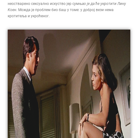
неостварено сексуално искуство јер с
умњао је да ће укротити Лину
Коен
. Можда је проблем био баш у томе: у доброј вези нема
кротитеља и укроћеног.