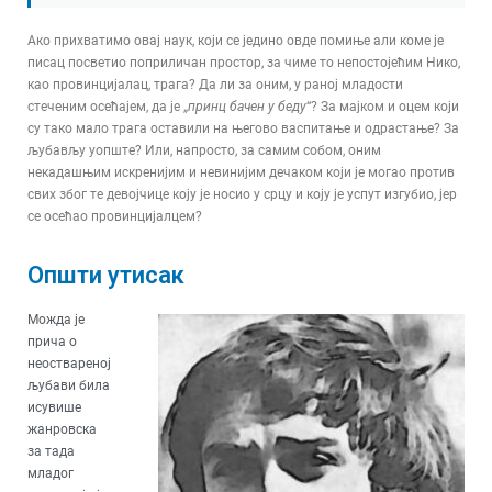
Ако прихватимо овај наук, који се једино овде помиње али коме је
писац посветио поприличан простор, за чиме то непостојећим Нико,
као провинцијалац, трага? Да ли за оним, у раној младости
стеченим осећајем, да је „
принц бачен у беду
“? За мајком и оцем који
су тако мало трага оставили на његово васпитање и одрастање? За
љубављу уопште? Или, напросто, за самим собом, оним
некадашњим искренијим и невинијим дечаком који је могао против
свих због те девојчице коју је носио у срцу и коју је успут изгубио, јер
се осећао провинцијалцем?
Општи утисак
Можда је
прича о
неоствареној
љубави била
исувише
жанровска
за тада
младог