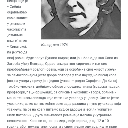
писца који је
у Србији
објављивао
само записе
у „женском
часопису“ а
„озбиљне
књиге“ само
Капор, око 1976.
у Хрватској,
па је хтео да
овај роман буде попут Дунава широк, или још боље, да као Сава из
Загреба уђе у Београд. Одрастање ратног сирочета и његово
преобраћање у зрелог човека, који се осврће на свој живот у жељи
за самоспознајом, јесте добра потпора у том науму, но писац хоће
још, па уводи у причу још једног јунака — родно Сарајево. Да би тај
ток био уверљив, добијамо обиље споредних јунака (градски чудаци,
професори, ђаци-вршњаци), са описима њихових назора, врлина и
мана, те низом епизода које се тешко уклапају у целину. Све то јесте
уверљиво, само се ток моћне реке сада разлива у пуно рукаваца који
усахњују, па се на крају питамо куд се дедоше и јесу ли уопште и
били потребни. Друга мањкавост романа је његова унутрашња
нелогичност. Како се то, на пример, двоје сирочади од 12 и 10
година, због немаштине послати у сиротињско одмаралиште, први