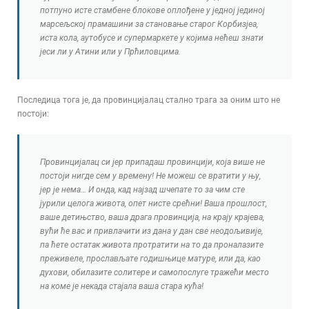
потпуно исте стамбене блокове оплођене у једној јединој
марсељској прамашини за становање старог Корбизјеа,
иста кола, аутобусе и супермаркете у којима нећеш знати
јеси ли у Атини или у Прћиловцима.
Последица тога је, да провинцијалац стално трага за оним што не
постоји:
Провинцијалац си јер припадаш провинцији, која више не
постоји нигде сем у времену! Не можеш се вратити у њу,
јер је нема… И онда, кад најзад шчепате то за чим сте
јурили целога живота, опет нисте срећни! Ваша прошлост,
ваше детињство, ваша драга провинција, на крају крајева,
вући ће вас и привлачити из дана у дан све неодољивије,
па ћете остатак живота протратити на то да проналазите
преживеле, прослављате годишњице матуре, или да, као
духови, обилазите солитере и самопослуге тражећи место
на коме је некада стајала ваша стара кућа!