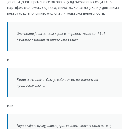
„оног“ и „овог“ времена се, за разлику од очекиваних социјално-
партијско-економских односа, упечатљиво сагледава и у доменима
који су сада значајнији: екологији и медијској повезаности.
Очигледно је да се, сем људи и, наравно, моде, од 1947.
наовамо највише изменио сам ваздух!
и
Колико отпадака! Сам је себи личио на машину за
прављење смећа.
или
Недостајале су му, наиме, кратке вести сваких пола сата и,