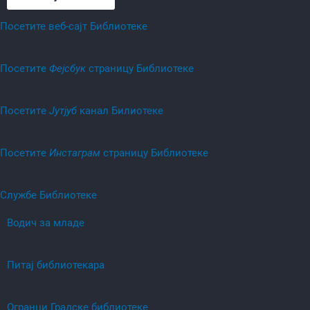
Посетите веб-сајт Библиотеке
Посетитe
Фејсбук
страницу Библиотеке
Посетитe
Јутјуб
канал Билиотеке
Посетитe
Инстаграм
страницу Библиотеке
Службе Библиотеке
Водич за младе
Питај библиотекара
Огранци Градске библиотеке