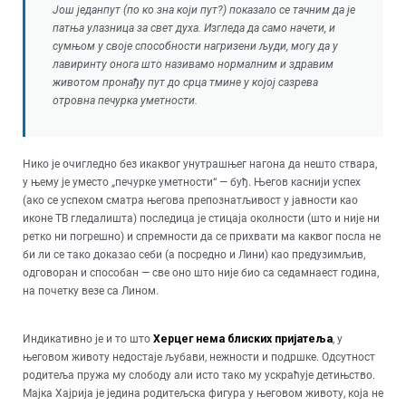
Још једанпут (по ко зна који пут?) показало се тачним да је
патња улазница за свет духа. Изгледа да само начети, и
сумњом у своје способности нагризени људи, могу да у
лавиринту онога што називамо нормалним и здравим
животом пронађу пут до срца тмине у којој сазрева
отровна печурка уметности.
Нико је очигледно без икаквог унутрашњег нагона да нешто ствара,
у њему је уместо „печурке уметности“ — буђ. Његов каснији успех
(ако се успехом сматра његова препознатљивост у јавности као
иконе ТВ гледалишта) последица је стицаја околности (што и није ни
ретко ни погрешно) и спремности да се прихвати ма каквог посла не
би ли се тако доказао себи (а посредно и Лини) као предузимљив,
одговоран и способан — све оно што није био са седамнаест година,
на почетку везе са Лином.
Индикативно је и то што
Херцег нема блиских пријатеља
, у
његовом животу недостаје љубави, нежности и подршке. Одсутност
родитеља пружа му слободу али исто тако му ускраћује детињство.
Мајка Хајрија је једина родитељска фигура у његовом животу, која не