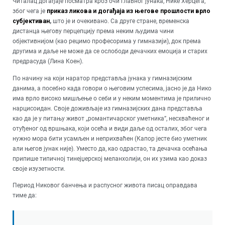
Читалац догађаје посматра кроз очи главног јунака, Нике Херцега,
због чега је
приказ ликова и догађаја из његове прошлости врло
субјективан
,
што је и очекивано. Са друге стране, временска
дистанца његову перцепцију према неким људима чини
објективнијом (као рецимо професорима у гимназији), док према
другима и даље не може да се ослободи дечачких емоција и старих
предрасуда (Лина Коен).
По начину на који наратор представља јунака у гимназијским
данима, а посебно када говори о његовим успесима, јасно је да Нико
има врло високо мишљење о себи и у неким моментима је прилично
нарцисоидан. Своје доживљаје из гимназијских дана представља
као да је у питању живот „романтичарског уметника”, несхваћеног и
отуђеног од вршњака, који осећа и види даље од осталих, због чега
нужно мора бити усамљен и неприхваћен (Капор јесте био уметник
али његов јунак није). Уместо да, као одрастао, та дечачка осећања
припише типичној тинејџерској меланхолији, он их узима као доказ
своје изузетности.
Период Никовог банчења и распусног живота писац оправдава
тиме да: