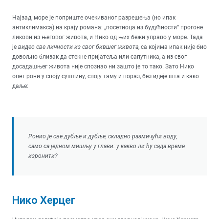
Најзад, море је поприште очекиваног разрешења (но ипак
антиклимакса) на крају романа: „посетиоца из будућности“ прогоне
ликови из његовог живота, и Нико од њих бежи управо у море. Тада
је
видео све личности из свог бившег живота
, са којима ипак није био
довољно близак да стекне пријатеља или сапутника, а из свог
досадашњег живота није спознао ни зашто је то тако. Зато Нико
опет рони у своју суштину, своју таму и пораз, без идеје шта и како
даље:
Ронио је све дубље и дубље, складно размичући воду,
само са једном мишљу у глави: у какво ли ћу сада време
изронити?
Нико Херцег