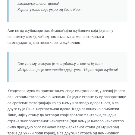
запаљења слепог црева!
Херцег умало није умро од Лине Коен.
Али не од љубоморе, као безосећајни љубавник који је упао у
сопствену замку, већ од помањкања самопоштовања и
сампоуздања, као неостварени љубавник:
Све у њему чезнуло је за љубављу, а све га је, опет,
убеђивало да је неспособан да је узме. Недостојан љубави!
Херцегова мука са прихватањем своје сексуалности, у тесној је вези
са његовим ставовима о женама. Са једне стране ту су развратнице
са еротских фотографија које у њему изазивају одвратност, а са
друге ту је Лина, неухватљиви идеал. Када се коначно приближи
Лини, није у стању да оствари своје еротске фантазије, са једне
стране због обостраног неискуства (при чему је његово неискуство
било пресудно због важећег патријархалног става да мушкарац
треба да учини први корак), а са друге, из страха од неминовног