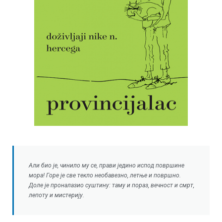
Али био је, чинило му се, прави једино испод површине
мора! Горе је све текло необавезно, летње и површно.
Доле је проналазио суштину: таму и пораз, вечност и смрт,
лепоту и мистерију.