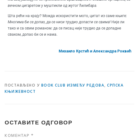
вечном цигаретом у муштикли од жутог ћилибара.
Шта рећи на крају? Можда искористити мото, цитат из саме књиге:
Многима би се допао, да се ниси трудио допасти се свима!
Није ли
тако и са овим романом: да се писац није трудио да се допадне
сваком, допао би се и нама.
Михаило Крстић и Александра Роквић
ПОСТАВЉЕНО У
BOOK CLUB ИЗМЕЂУ РЕДОВА
,
СРПСКА
КЊИЖЕВНОСТ
ОСТАВИТЕ ОДГОВОР
КОМЕНТАР
*