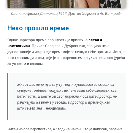
Сцена из филма Дипломац,1967. Дастин Хофман и Ан Банкрофт
Неко прошло време
Однос наратора према прошлости је прилично
сетан и
носталгичан
.
Приказ Сарајева и Дубровника, евоцира неко
једноставније и искреније време које се никада неће вратити. Исто је
и са главним јунаком, који је са сазревањем изгубио невиност јурећи
за успехом и славом.
Живот вас лепо пушта у ту трку и курвињски се смеши са
судијске трибине, чекајући где ћете сами себе саплести, где
ћете пасти… Бежите од свог порекла и освајате простор, не
рачунајући на време у заседи, а простор и време су, као
што се већ зна – неодвојиви!
Читан из ове перспективе, 47 година након што је написан, разлика