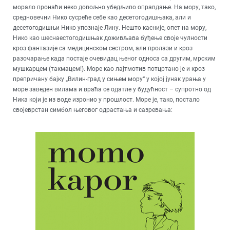
морало пронаћи неко довољно убедљиво оправдање. На мору, тако,
средновечни Нико сусреће себе као десетогодишњака, али и
десетогодишњи Нико упознаје Лину. Нешто касније, опет на мору,
Нико као шеснаестогодишњак доживљава буђење своје чулности
кроз фантазије са медицинском сестром, али пролази и кроз
разочарање када постаје очевидац њеног односа са другим, мрским
мушкарцем (такмацем!). Море као лајтмотив потцртано је и кроз
препричану бајку „Вилин-град у сињем мору“ у којој јунак урања у
море заведен вилама и враћа се одатле у будућност – супротно од
Ника који је из воде изронио у прошлост. Море је, тако, постало
својеврстан симбол његовог одрастања и сазревања: