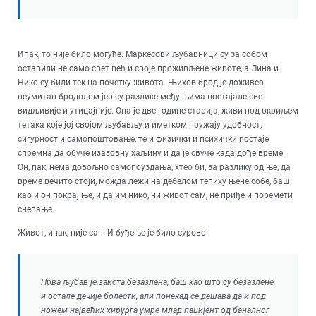
Ипак, то није било могуће. Маркесови љубавници су за собом
оставили не само свет већ и своје проживљене животе, а Лина и
Нико су били тек на почетку живота. Њихов брод је доживео
неумитан бродолом јер су разлике међу њима постајале све
видљивије и утицајније. Она је две године старија, живи под окриљем
тетака које јој својом љубављу и иметком пружају удобност,
сигурност и самопоштовање, те и физички и психички постаје
спремна да обуче изазовну хаљину и да је свуче када дође време.
Он, пак, нема довољно самопоуздања, хтео би, за разлику од ње, да
време вечито стоји, можда лежи на дебелом тепиху њене собе, баш
као и он покрај ње, и да им нико, ни живот сам, не приђе и поремети
сневање.
Живот, ипак, није сан. И буђење је било сурово:
Прва љубав је заиста безазлена, баш као што су безазлене
и остале дечије болести, али понекад се дешава да и под
ножем највећих хирурга умре млад пацијент од баналног