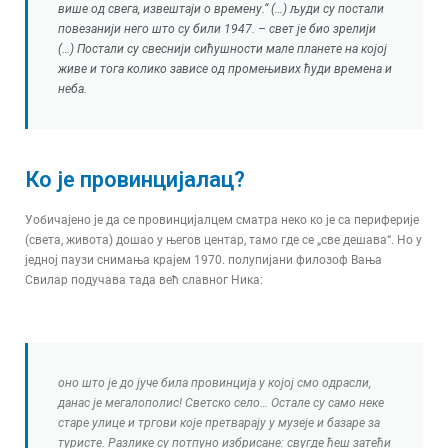
више од свега, извештаји о времену.“ (…) људи су постали
повезанији него што су били 1947. – свет је био зрелији
(…) Постали су свеснији сићушности мале планете на којој
живе и тога колико зависе од промењивих ћуди времена и
неба.
Ко је провинцијалац?
Уобичајено је да се провинцијалцем сматра неко ко је са периферије
(света, живота) дошао у његов центар, тамо где се „све дешава“. Но у
једној паузи снимања крајем 1970. полупијани филозоф Вања
Свилар подучава тада већ славног Ника:
оно што је до јуче била провинција у којој смо одрасли,
данас је мегалополис! Светско село… Остале су само неке
старе улице и тргови које претварају у музеје и базаре за
туристе. Разлике су потпуно избрисане: свугде ћеш затећи