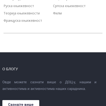
Руска књижевност
Српска књижевност
Теорија књижевности
Филм
Француска књижевност
О БЛОГУ
Овде можете сазнати више о ДОЦ-у, нашим и
активностима и активностима наших сарадника.
Сазнајте више