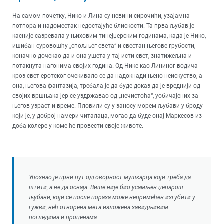
На самом почетку, Нико и Лина су невини сирочићи, узајамна
потпора и надоместак недостајуће блискости. Та прва љубав је
касније сазревала у њиховим тинејџерским годинама, када је Нико,
ишибан суровошћу „спољњег света“ и свестан његове грубости,
коначно дочекао да и она ушета у тај исти свет, знатижељна и
потакнута нагонима својих година. Од Нике као Лининог водича
кроз свет еротског очекивало се да надокнади њено неискуство, а
она, његова фантазија, требала је да буде доказ да је вреднији од
својих вршњака јер се уздржавао од „нечистоћа“, уобичајених за
његов узраст и време. Пловили су у заносу морем љубави у броду
који је, у доброј намери читалаца, могао да буде онај Маркесов из
доба колере у коме ће провести своје животе.
Упознао је први пут одговорност мушкарца који треба да
штити, а не да осваја. Више није био усамљен џепарош
љубави, који се после пораза може непримећен изгубити у
гужви, већ отворена мета изложена завидљивим
погледима и проценама.