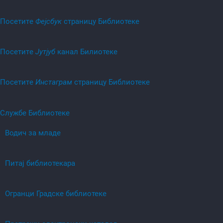
Посетитe
Фејсбук
страницу Библиотеке
Посетитe
Јутјуб
канал Билиотеке
Посетитe
Инстаграм
страницу Библиотеке
Службе Библиотеке
Водич за младе
Питај библиотекара
Огранци Градске библиотеке