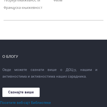
Теорија књижевности
Филм
Француска књижевност
О БЛОГУ
Овде можете сазнати више о ДОЦ-у, нашим и
активностима и активностима наших сарадника.
Сазнајте више
Посетите веб-сајт Библиотеке