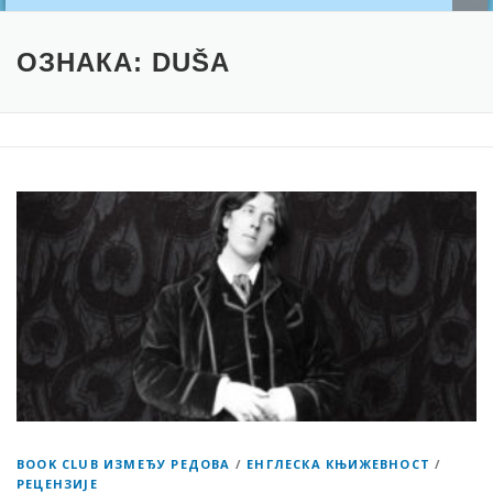
ОЗНАКА:
DUŠA
BOOK CLUB ИЗМЕЂУ РЕДОВА
/
ЕНГЛЕСКА КЊИЖЕВНОСТ
/
РЕЦЕНЗИЈЕ