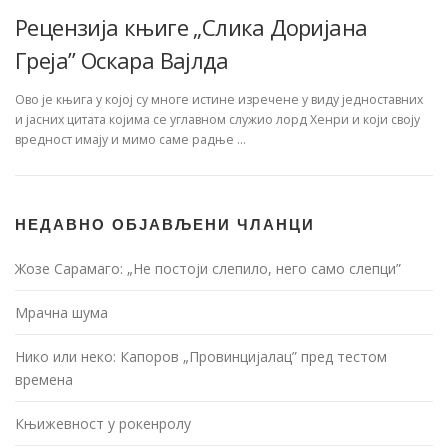
Рецензија књиге „Слика Доријана
Греја” Оскара Вајлда
Ово је књига у којој су многе истине изречене у виду једноставних
и јасних цитата којима се углавном служио лорд Хенри и који своју
вредност имају и мимо саме радње …
НЕДАВНО ОБЈАВЉЕНИ ЧЛАНЦИ
Жозе Сарамаго: „Не постоји слепило, него само слепци”
Мрачна шума
Нико или неко: Капоров „Провинцијалац” пред тестом
времена
Књижевност у рокенролу