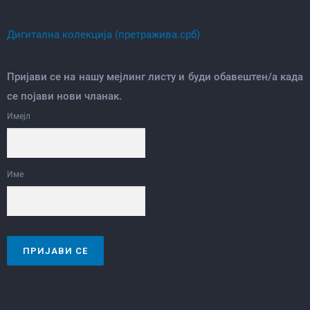
Дигитална колекција (претражива.срб)
Пријави се на нашу мејлинг листу и буди обавештен/а када
се појави нови чланак.
Имејл
Име