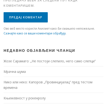
ПРЕГЛЕДАЧУ ВЕБА ЗА СЛЕДЕЋИ ПУТ КАДА
КОМЕНТАРИШЕМ.
Ово веб место користи Акисмет како би смањило непожељне.
Сазнајте како се ваши коментари обрађују
.
НЕДАВНО ОБЈАВЉЕНИ ЧЛАНЦИ
Жозе Сарамаго: „Не постоји слепило, него само слепци”
Мрачна шума
Нико или неко: Капоров „Провинцијалац” пред тестом
времена
Књижевност у рокенролу