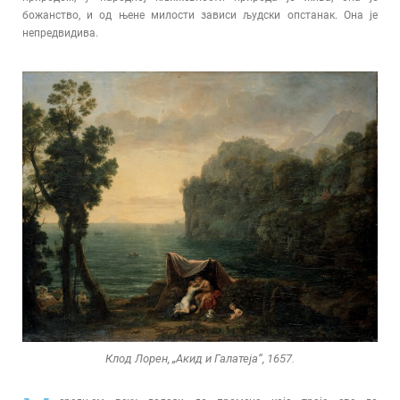
божанство, и од њене милости зависи људски опстанак. Она је
непредвидива.
Клод Лорен, „Акид и Галатеја“, 1657.