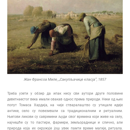
Жан Франсоа Миле, „Сакупљачице класја“, 1857
Треба узети у обзир да ипак нису сви аутори друге половине
деветнаестог века имали овакав однос према природи. Неки од њих
попут Томаса Хардија, на чије стваралаштво су утицале идеје
антике, село су повезивали са традиционалним и ритуалним.
Његови ликови су савремени људи свог времена који живе на селу,
најчешће су то пастири, фармери, земљорадници и слично, али
природа која их окружује још увек памти време магије, ритуала.