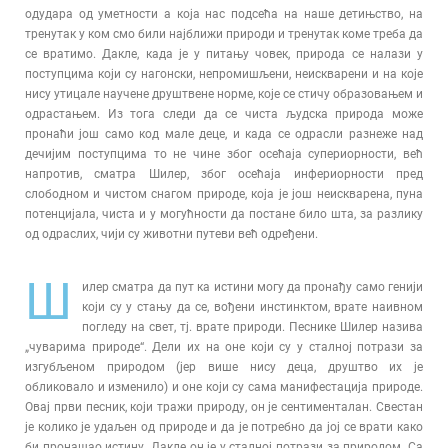
одудара од уметности а која нас подсећа на наше детињство, на
тренутак у ком смо били најближи природи и тренутак коме треба да
се вратимо. Дакле, када је у питању човек, природа се налази у
поступцима који су нагонски, непромишљени, неискварени и на које
нису утицале научене друштвене норме, које се стичу образовањем и
одрастањем. Из тога следи да се чиста људска природа може
пронаћи још само код мале деце, и када се одрасли разнеже над
дечијим поступцима то не чине због осећаја супериорности, већ
напротив, сматра Шилер, због осећаја инфериорности пред
слободном и чистом снагом природе, која је још неискварена, пуна
потенцијала, чиста и у могућности да постане било шта, за разлику
од одраслих, чији су животни путеви већ одређени.
Ш
илер сматра да пут ка истини могу да пронађу само генији
који су у стању да се, вођени инстинктом, врате наивном
погледу на свет, тј. врате природи. Песнике Шилер назива
„чуварима природе“. Дели их на оне који су у сталној потрази за
изгубљеном природом (јер више нису деца, друштво их је
обликовало и изменило) и оне који су сама манифестација природе.
Овај први песник, који тражи природу, он је сентименталан. Свестан
је колико је удаљен од природе и да је потребно да јој се врати како
би пронашао истину. Дакле он је у сталној потрази за природом. Са