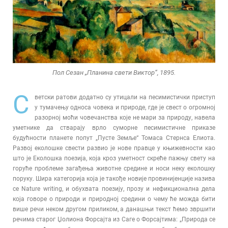
Пол Сезан „Планина свети Виктор“, 1895.
С
ветски ратови додатно су утицали на песимистички приступ
у тумачењу односа човека и природе, где је свест о огромној
разорној моћи човечанства које не мари за природу, навела
уметнике да стварају врло суморне песимистичне приказе
будућности планете попут „Пусте Земље“ Томаса Стернса Елиота.
Развој еколошке свести развио је нове правце у књижевности као
што је Еколошка поезија, која кроз уметност скреће пажњу свету на
горуће проблеме загађења животне средине и носи неку еколошку
поруку. Шира категорија која је такође новије провинијенције назива
се Nature writing, и обухвата поезију, прозу и нефикционална дела
која говоре о природи и природној средини о чему ће можда бити
више речи неком другом приликом, а данашњи текст ћемо звршити
речима старог Џолиона Форсајта из Саге о Форсајтима: „Природа се