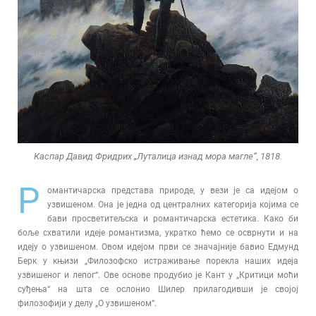
Каспар Давид Фридрих „Луталица изнад мора магле“, 1818.
Р
омантичарска представа природе, у вези је са идејом о
узвишеном. Она је једна од централних категорија којима се
бави просветитељска и романтичарска естетика. Како би
боље схватили идеје романтизма, укратко ћемо се осврнути и на
идеју о узвишеном. Овом идејом први се значајније бавио Едмунд
Берк у књизи „Филозофско истраживање порекла наших идеја
узвишеног и лепог“. Ове основе продубио је Кант у „Критици моћи
суђења“ на шта се ослонио Шилер прилагодивши је својој
филозофији у делу „О узвишеном“.