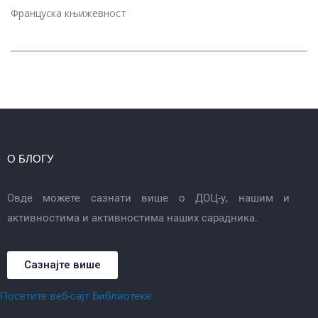
Француска књижевност
О БЛОГУ
Овде можете сазнати више о ДОЦ-у, нашим и
активностима и активностима наших сарадника.
Сазнајте више
Посетите веб-сајт Библиотеке