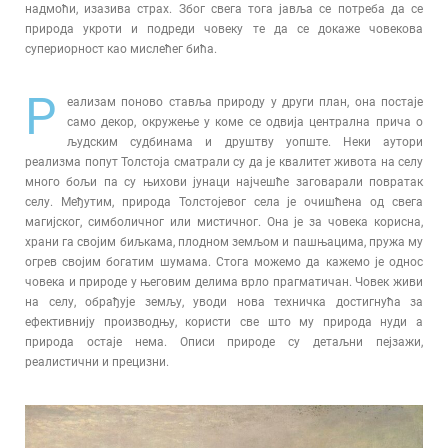
надмоћи, изазива страх. Због свега тога јавља се потреба да се
природа укроти и подреди човеку те да се докаже човекова
супериорност као мислећег бића.
Р
еализам поново ставља природу у други план, она постаје
само декор, окружење у коме се одвија централна прича о
људским судбинама и друштву уопште. Неки аутори
реализма попут Толстоја сматрали су да је квалитет живота на селу
много бољи па су њихови јунаци најчешће заговарали повратак
селу. Међутим, природа Толстојевог села је очишћена од свега
магијског, симболичног или мистичног. Она је за човека корисна,
храни га својим биљкама, плодном земљом и пашњацима, пружа му
огрев својим богатим шумама. Стога можемо да кажемо је однос
човека и природе у његовим делима врло прагматичан. Човек живи
на селу, обрађује земљу, уводи нова техничка достигнућа за
ефективнију производњу, користи све што му природа нуди а
природа остаје нема. Описи природе су детаљни пејзажи,
реалистични и прецизни.