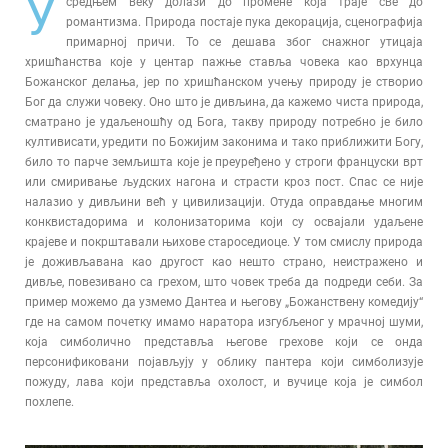
У
средњем веку долази до промене која траје све до
романтизма. Природа постаје пука декорација, сценографија
примарној причи. То се дешава због снажног утицаја
хришћанства које у центар пажње ставља човека као врхунца
Божанског делања, јер по хришћанском учењу природу је створио
Бог да служи човеку. Оно што је дивљина, да кажемо чиста природа,
сматрано је удаљеношћу од Бога, такву природу потребно је било
култивисати, уредити по Божијим законима и тако приближити Богу,
било то парче земљишта које је преуређено у строги француски врт
или смиривање људских нагона и страсти кроз пост. Спас се није
налазио у дивљини већ у цивилизацији. Отуда оправдање многим
конквистадорима и колонизаторима који су освајали удаљене
крајеве и покрштавали њихове староседиоце. У том смислу природа
је доживљавана као другост као нешто страно, неистражено и
дивље, повезивано са грехом, што човек треба да подреди себи. За
пример можемо да узмемо Дантеа и његову „Божанствену комедију“
где на самом почетку имамо наратора изгубљеног у мрачној шуми,
која симболично представља његове грехове који се онда
персонификовани појављују у облику пантера који симболизује
пожуду, лава који представља охолост, и вучице која је симбол
похлепе.