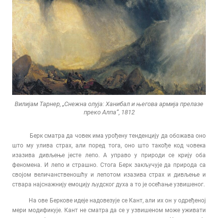
Вилијам Тарнер, „Снежна олуја: Ханибал и његова армија прелазе
преко Алпа“, 1812
Берк сматра да човек има урођену тенденцију да обожава оно
што му улива страх, али поред тога, оно што такође код човека
изазива дивљење јесте лепо. А управо у природи се крију оба
феномена. И лепо и страшно. Стога Берк закључује да природа са
својом величанственошћу и лепотом изазива страх и дивљење и
ствара најснажнију емоцију људског духа а то је осећање узвишеног.
На ове Беркове идеје надовезује се Кант, али их он у одређеној
мери модификује. Кант не сматра да се у узвишеном може уживати