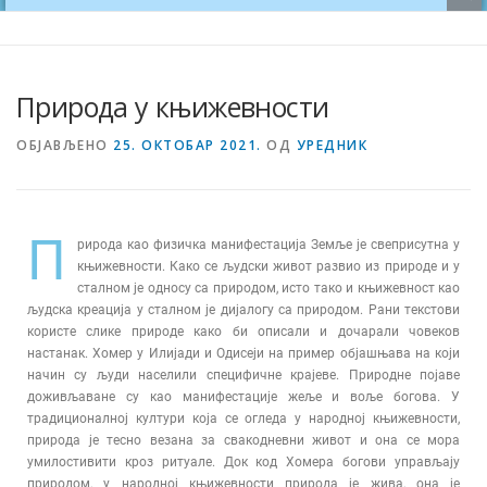
Природа у књижевности
ОБЈАВЉЕНО
25. ОКТОБАР 2021.
ОД
УРЕДНИК
П
рирода као физичка манифестација Земље је свеприсутна у
књижевности. Како се људски живот развио из природе и у
сталном је односу са природом, исто тако и књижевност као
људска креација у сталном је дијалогу са природом. Рани текстови
користе слике природе како би описали и дочарали човеков
настанак. Хомер у Илијади и Одисеји на пример објашњава на који
начин су људи населили специфичне крајеве. Природне појаве
доживљаване су као манифестације жеље и воље богова. У
традиционалној култури која се огледа у народној књижевности,
природа је тесно везана за свакодневни живот и она се мора
умилостивити кроз ритуале. Док код Хомера богови управљају
природом, у народној књижевности природа је жива, она је