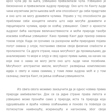
кроз чула јер за њега, узвишено превазилази чула. Узвишено је
бесконачно и превазилази људску природу. Оно штo по Канту људе
чини изузетним јесте њихова моћ или способност да себи представe
и оно што не могу доживети чулима. Управо у тој способности да
приближи себи концепте нечега што није могуће доживети и
перципирати чулима, крије се осећај узвишеног. Свест о крхкости
људског бића наспрам величанствености и моћи природе такође
изазива осећање узвишеног. Како пример Кант даје призор океана
током олује. Када се суочимо са разорном моћи природних појава
попут океана у олуји, постанемо свесни своје физичке слабости и
пролазности. Са друге стране, наша могућност да промишљамо, да
анализирамо то море и олују и свој однос према њима, на начин на
који они о нама не могу јесте оно што људе чини посебним.
Могућност апстрактне мисли, могућност развијања комплексних
идеја о свету и нама самима, у томе лежи људска моћ и у том
сазнању, сматра Кант, се јавља осећање узвишености.
Из свега овога можемо закључити да је однос човека према
природи амбивалентан. Док се са једне стране права лепота и
узвишено може пронаћи само у природи, иста та природа која
одушевљава и враћа човека осећањима и поново га повезује са
потиснутом наивношћу, искреношћу и нагонским, због своје