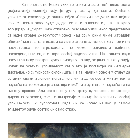
За почетак по Берку узвишено илити „sublime” представља
„најснажнију емоцију коју је дух у стању да осети. Осећање
узвишеног изазивају „страшни објекти“ значи предмети или појаве
који у посматрачу буде „идеје бола и опасности“, па на крају
евоцирају и „смрт“. Тако схваћено, осећање узвишеног представља
са једне стране ужаснутост човека над свим оним чиме „страшни
објекти“ могу да га угрозе, и са друге стране сигурност да у тренутку
посматрања то угрожавање не може произвести озбиљне
последице, што онда ствара осећај задовољства. На пример, када
посматра неку застрашујућу природну појаву, рецимо снажну олују,
човек ће осетити узвишеност само ако је посматра са безбедне
дистанце, из сигурности склоништа. На тај начин човек је у стању да
се диви снази и лепоти појаве, која чини да се осети живим јер га
подсећа на то колико је снажнија и моћнија од њега, и подсећа га на
његову крхкост. Али зато што у том тренутку човеков живот није
директно угрожен, све те импресије у њему ће изазвати осећај
узвишености. У супротном, када би се човек нашао у самом
епицентру олује, осетио би само страх.