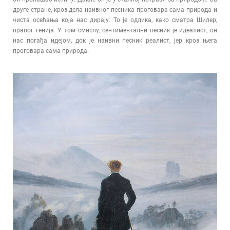
друге стране, кроз дела наивног песника проговара сама природа и
чиста осећања која нас дирају. То је одлика, како сматра Шилер,
правог генија. У том смислу, сентиментални песник је идеалист, он
нас погађа идејом, док је наивни песник реалист, јер кроз њега
проговара сама природа.