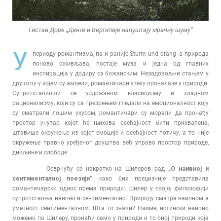
Гистав Доре „Данте и Вергилије напуштају мрачну шуму“
У
периоду романтизма, па и раније Sturm und drang- a природа
поново оживљава, постаје муза и једна од главних
инспирација у додиру са божанским. Незадовољни стањем у
друштву у којем су живели, романтичари утеху проналазе у природи.
Супротставивши се уздржаном класицизму и хладном
рационализму, који су са презрењем гледали на емоционалност коју
су сматрали лошим укусом, романтичари су морали да пронађу
простор унутар којег ће њихова осећајност бити прихваћена,
штавише окружење из којег емоције и осећајност потичу, а то није
окружење правно уређеног друштва већ управо простор природе,
дивљине и слободе.
Осврнућу се накратко на Шилеров рад
„О наивној и
сентименталној поезији“
како бих прецизније представила
романтичарски однос према природи: Шилер у својој филозофији
супротставља наивно и сентиментално. Природу сматра наивном а
уметност сентименталном. Шта то значи? Наиме, истински наивно
можемо по Шилеру, пронаћи само у природи и то оној природи која