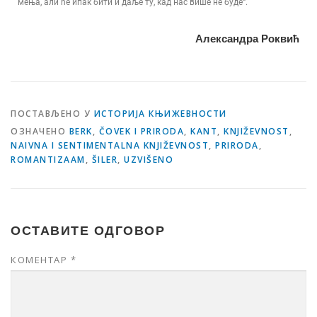
мења, али ће ипак бити и даље ту, кад нас више не буде“.
Александра Роквић
ПОСТАВЉЕНО У
ИСТОРИЈА КЊИЖЕВНОСТИ
ОЗНАЧЕНО
BERK
,
ČOVEK I PRIRODA
,
KANT
,
KNJIŽEVNOST
,
NAIVNA I SENTIMENTALNA KNJIŽEVNOST
,
PRIRODA
,
ROMANTIZAAM
,
ŠILER
,
UZVIŠENO
ОСТАВИТЕ ОДГОВОР
КОМЕНТАР
*