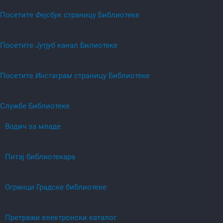
Посетитe
Фејсбук
страницу Библиотеке
Посетитe
Јутјуб
канал Билиотеке
Посетитe
Инстаграм
страницу Библиотеке
Службе Библиотеке
Водич за младе
Питај библиотекара
Огранци Градске библиотеке
Претражи електронски каталог