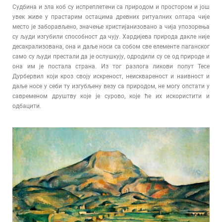
Судбина и зла коб су испреплетени са природом и простором и још
увек живе у прастарим остацима древних ритуалних олтара чије
место је заборављено, значење христијанизовано а чија упозорења
су људи изгубили способност да чују. Хардијева природа дакле није
десакрализована, она и даље носи са собом све елементе паганског
само су људи престали да је ослушкују, одродили су се од природе и
она им је постала страна. Из тог разлога ликови попут Тесе
Дурбервил који кроз своју искреност, неисквареност и наивност и
даље носе у себи ту изгубљену везу са природом, не могу опстати у
савременом друштву које је сурово, које ће их искористити и
одбацити.