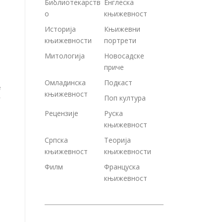
Библиотекарств
Енглеска
о
књижевност
Историја
Књижевни
књижевности
портрети
Митологија
Новосадске
приче
Омладинска
Подкаст
е
књижевност
Поп култура
т
Рецензије
Руска
књижевност
Српска
Теорија
књижевност
књижевности
Филм
Француска
књижевност