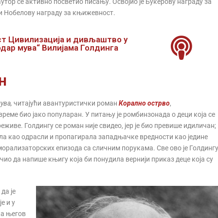
утор се активно посветио писању. Освојио је Букерову награду за
о и Нобелову награду за књижевност.
ст Цивилизација и дивљаштво у
одар мува“ Вилијамa Голдингa
н
мува
,
читајући авантуристички роман
Корално острво
,
е време био јако популаран. У питању је ромбинзонада о деци која се
реживе. Голдингу се роман није свидео, јер је био превише идиличан;
ала као одрасли и пропагирала западњачке вредности као једине
 морализаторских епизода са сличним порукама. Све ово је Голдинг
чио да напише књигу која би понудила вернији приказ деце која су
да је
е и у
на његов