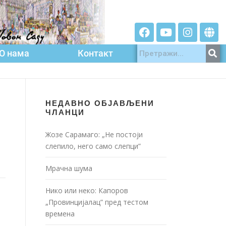
О нама
Контакт
НЕДАВНО ОБЈАВЉЕНИ
ЧЛАНЦИ
Жозе Сарамаго: „Не постоји
слепило, него само слепци”
Мрачна шума
Нико или неко: Капоров
„Провинцијалац” пред тестом
времена