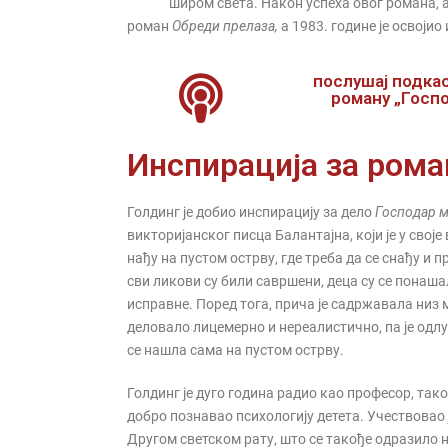
широм света. Након успеха овог романа, а
роман
Обреди прелаза,
а 1983. године је освоји
послушај подка
роману „Госп
Инспирација за рома
Голдинг je добио инспирацију за дело
Господар 
викторијанског писца Балантајна, који је у свој
нађу на пустом острву, где треба да се снађу и п
сви ликови су били савршени, деца су се понаш
исправне. Поред тога, прича је садржавала низ
деловало лицемерно и нереалистично, па је одлу
се нашла сама на пустом острву.
Голдинг је дуго година радио као професор, тако 
добро познавао психологију детета. Учествовао ј
Другом светском рату, што се такође одразило 