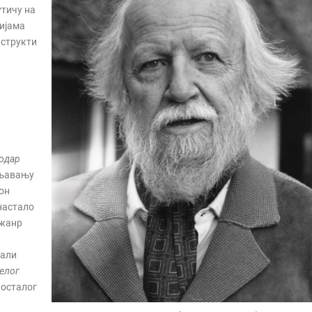
утичу на
цијама
нструкти
одар
вљавању
кон
 настало
 жанр
вали
белог
 осталог