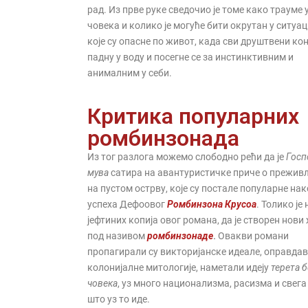
рад. Из прве руке сведочио је томе како трауме 
човека и колико је могуће бити окрутан у ситуа
које су опасне по живот, када сви друштвени ко
падну у воду и посегне се за инстинктивним и
анималним у себи.
Критика популарних
ромбинзонада
Из тог разлога можемо слободно рећи да је
Госп
мува
сатира на авантуристичке приче о прежи
на пустом острву, које су постале популарне на
успеха Дефоовог
Ромбинзона Крусоа
. Толико је
јефтиних копија овог романа, да је створен нови
под називом
ромбинзонаде
.
Овакви романи
пропагирали су викторијанске идеале, оправда
колонијалне митологије, наметали идеју
терета 
човека
, уз много национализма, расизма и свега
што уз то иде.