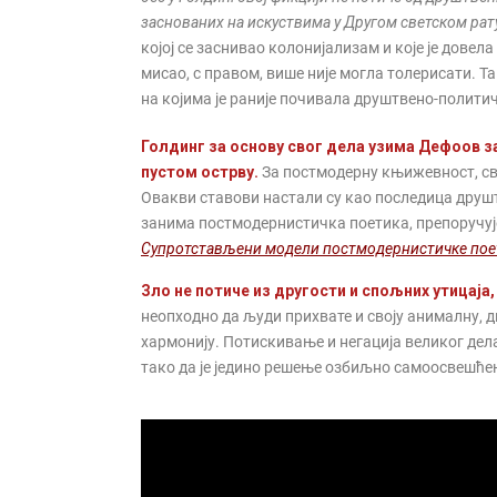
заснованих на искуствима у Другом светском рат
којој се заснивао колонијализам и које је дове
мисао, с правом, више није могла толерисати. Та
на којима је раније почивала друштвено-полити
Голдинг за основу свог дела узима Дефоов за
пустом острву.
За постмодерну књижевност, све 
Овакви ставови настали су као последица друшт
занима постмодернистичка поетика, препоручу
Супротстављени модели постмодернистичке пое
Зло не потиче из другости и спољних утицаја
неопходно да људи прихвате и своју анималну, д
хармонију. Потискивање и негација великог дел
тако да је једино решење озбиљно самоосвешће