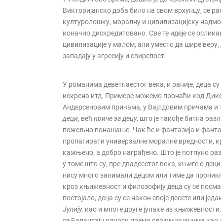
Викторијанско доба било на свом врхунцу, се р
културолошку, моралну и цивилизацијску надмоћ
коначно дискредитовано. Све те идеје се ослика
цивилизације у малом, али уместо да шире веру,
западају у агресију и свирепост.
У романима деветнаестог века, и раније, деца су
искрена итд. Примере можемо пронаћи код Дикен
Андерсеновим причама, у Вајлдовим причама и т
деци
, већ
приче за децу
, што је такође битна раз
пожељно понашање. Чак ће и фантазија и фантас
пропагирати универзалне моралне вредности, кр
кажњено, а добро награђено. Што је потпуно р
у томе што су, пре двадесетог века, књиге о деци
нису много занимали децом или тиме да проникну
кроз књижевност и филозофију деца су се посма
постојало, деца су се након своје десете или ј
Јулију,
као и многе друге јунаке из књижевности
се Балантајн односи према својим јунацима као 