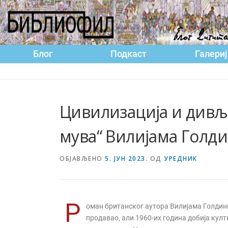
Блог
Подкаст
Галериј
Цивилизација и дивљ
мува“ Вилијамa Голди
ОБЈАВЉЕНО
5. ЈУН 2023.
ОД
УРЕДНИК
Р
оман британског аутора Вилијама Голди
продавао, али 1960-их година добија култ