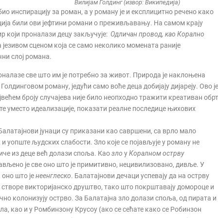
Вилијам Голдинг (извор: Википедија)
био инспирацију за роман, а у роману је и експлицитно речено како
јација били ови јефтини романи о преживљавању. На самом крају
р који проналази децу закључује:
Одличан провод, као Корално
а језивом сценом која се само неколико момената раније
ни слој романа.
оналазе све што им је потребно за живот. Природа је наклоњена
Голдинговом роману, једући само воће деца добијају дијареју. Ово ј
ајвећем броју случајева није било неопходно тражити креативан обр
 те уместо идеализације, показати реалне последице њихових
Балатајнови јунаци су приказани као савршени, са врло мало
 и уопште људских слабости. Зло које се појављује у роману не
иче из деце већ долази споља. Као
зло
у
Коралном острву
ављено је све оно што је примитивно, нецивилизовано, дивље. У
 оно што је
неенглеско
. Балатајнови дечаци успевају да на острву
 створе викторијанско друштво, тако што покрштавају домороце и
чно колонизују острво. За Балатајна зло долази споља, од пирата и
ла, као и у Ромбинзону Крусоу (ако се сећате како се Робинзон