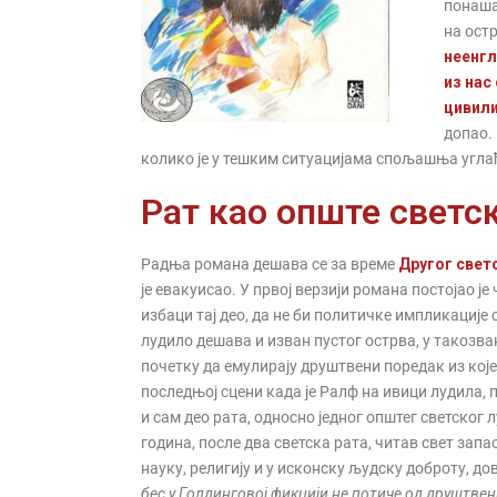
понаша
на остр
неенгл
из нас
цивил
допао. 
колико је у тешким ситуацијама спољашња угла
Рат као опште светс
Радња романа дешава се за време
Другог свет
је евакуисао. У првој верзији романа постојао је
избаци тај део, да не би политичке импликације
лудило дешава и изван пустог острва, у такозван
почетку да емулирају друштвени поредак из којег 
последњој сцени када је Ралф на ивици лудила, 
и сам део рата, односно једног општег светског 
година, после два светска рата, читав свет запа
науку, религију и у исконску људску доброту, д
бес у Голдинговој фикцији не потиче од друштвен