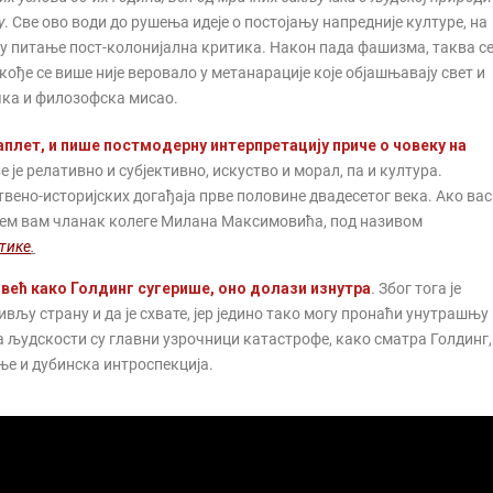
у
. Све ово води до рушења идеје о постојању напредније културе, на
ла у питање пост-колонијална критика. Након пада фашизма, таква с
кође се више није веровало у метанарације које објашњавају свет и
чка и филозофска мисао.
плет, и пише постмодерну интерпретацију приче о човеку на
је релативно и субјективно, искуство и морал, па и култура.
вено-историјских догађаја прве половине двадесетог века. Ако вас
јем вам чланак колеге Милана Максимовића, под називом
тике
.
, већ како Голдинг сугерише, оно долази изнутра
. Због тога је
ивљу страну и да је схвате, јер једино тако могу пронаћи унутрашњу
а људскости су главни узрочници катастрофе, како сматра Голдинг,
ње и дубинска интроспекција.