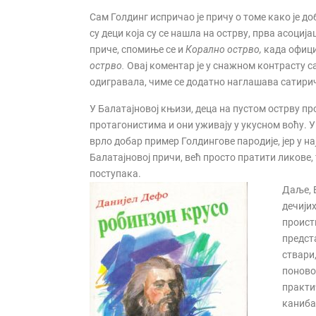
Сам Голдинг испричао је причу о томе како је до
су деци која су се нашла на острву, прва асоци
приче, спомиње се и
Корално острво,
када офици
острво.
Овај коментар је у снажном контрасту с
одигравала, чиме се додатно наглашава сатирич
У Балатајновој књизи, деца на пустом острву пр
протагонистима и они уживају у укусном воћу. У 
врло добар пример Голдингове пародије, јер у н
Балатајновој причи, већ просто пратити ликове,
поступака.
Даље, 
дечијих
проист
предст
ствари,
поново
практи
каниба