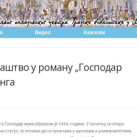
а
Видео
Квизови
аштво у роману „Господар
нгa
нга
Господар мува
објављен је 1954. године. У почетку се споро
ни статус, те почиње да се проучава у школама и универзитетима