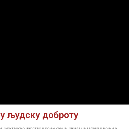
ку људску доброту
је. Британско царство у којем
сунце никада не залази
и које је у