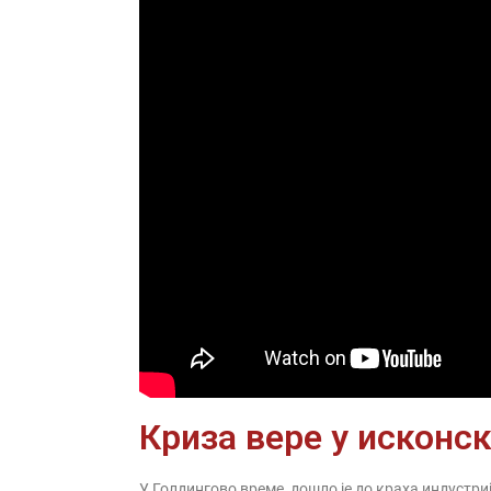
Криза вере у исконс
У Голдингово време, дошло је до краха индустри