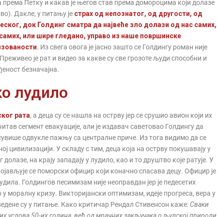
 према Петку и какав је његов став према домороцима који долазе
во). Дакле, у питању је
страх од непознатог, од другости, од
еског, док Голдинг сматра да највеће зло долази од нас самих,
 самих, или шире гледано, управо из наше површинске
изованости
.
Из свега овога је јасно зашто се Голдингу роман није
Преживео је рат и видео за какве су све грозоте људи способни и
ђеност безначајна.
ко лудило
ског рата
, а деца су се нашла на острву јер се срушио авион који их
 читав сегмент евакуације, али је издавач саветовао Голдингу да
 сувише одвукле пажњу са централне приче. Из тога видимо да се
ој цивилизацији. У складу с тим, деца која на острву покушавају у
долазе, на крају западају у лудило, као и то друштво које ратује. У
појављује се поморски официр који коначно спасава децу. Официр је
лудила. Голдингов песимизам није неоправдан јер је педесетих
о у моралну кризу. Викторијански оптимизам, идеје прогреса, вера у
оведене су у питање. Како критичар Рендал Стивенсон каже:
Сваки
их услова 50-их година, већ од мрачних закључака о људској природи