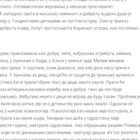
аспало. Оптимистично веровање у некакав просперитет,
 западног света и исконску невиност и доброту људске душе је
вају у Голдинговим дечацима на пустом острву. Они су приказ
 доброту и мир, попут протагониста
Коралног острва
, они постепено
 увек приказивана као добра, лепа, анђеоских атрибута, невина,
са, у причама о Хајди, у
Алиси у земљи чуда
,
Малим женама
,
ако даље. У суштини, осим Дикенса, сва ова дела нису приче
о
лика. У причама за децу, писци ће се трудити да прикажу врлине и
тика бити прилагођене тако да деца нешто науче. Приче ће
оз истицање разлике између зла и добра, тако да зло буде
азумљиво. Међутим,
књиге о деци
не морају да буду такве. Проблем је
 биле врло ретке, јер се о детињству јако мало знало. Одрасли се
 у њихову психологију. Психологија као наука није постојала, а
трала као мали људи. Тинејџер као доба у одрастању није
еданаесте године, сматрала одраслима. Ово објашњава рецимо
Ромеа 
, који се по данашњим схватањима, сматрају децом. Из тог разлога
да су одрасли у малим телима, јер он не пише књигу о деци. Његови