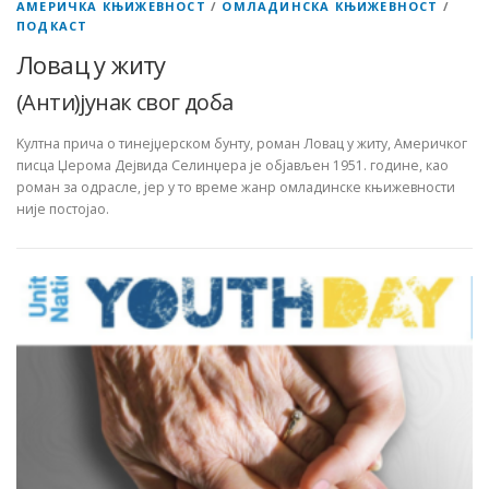
АМЕРИЧКА КЊИЖЕВНОСТ
/
ОМЛАДИНСКА КЊИЖЕВНОСТ
/
ПОДКАСТ
Ловац у житу
(Анти)јунак свог доба
Kултна прича о тинејџерском бунту, роман Ловац у житу, Америчког
писца Џерома Дејвида Селинџера је објављен 1951. године, као
роман за одрасле, јер у то време жанр омладинске књижевности
није постојао.