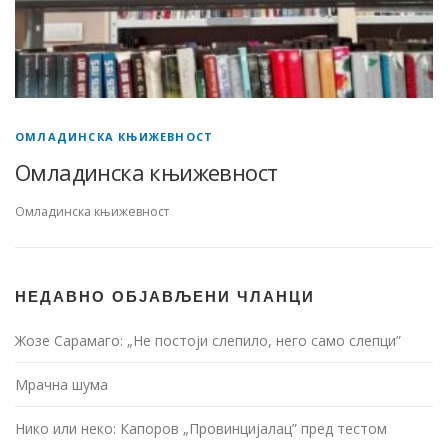
ОМЛАДИНСКА КЊИЖЕВНОСТ
Омладинска књижевност
Омладинска књижевност
НЕДАВНО ОБЈАВЉЕНИ ЧЛАНЦИ
Жозе Сарамаго: „Не постоји слепило, него само слепци”
Мрачна шума
Нико или неко: Капоров „Провинцијалац” пред тестом