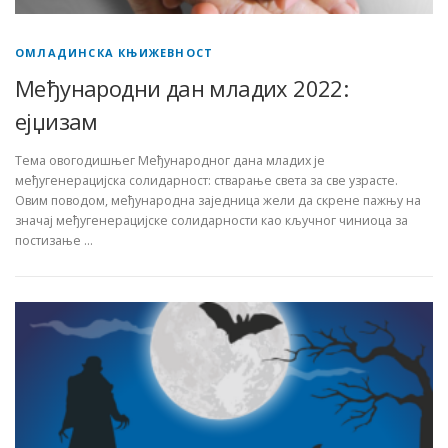
ОМЛАДИНСКА КЊИЖЕВНОСТ
Међународни дан младих 2022:
ејџизам
Тема овогодишњег Међународног дана младих је
међугенерацијска солидарност: стварање света за све узрасте.
Овим поводом, међународна заједница жели да скрене пажњу на
значај међугенерацијске солидарности као кључног чиниоца за
постизање …