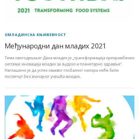
ОМЛАДИНСКА КЊИЖЕВНОСТ
Међународни дан младих 2021
Тема овогодишњег Дана младих је „трансформација прехрамбених
система: иновација младих за људско и планетарно здравље”.
Наглашено је да успех оваквог глобалног напора неће бити
постигнут без значајног учешћа младих.