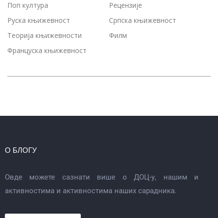
Поп култура
Рецензије
Руска књижевност
Српска књижевност
Теорија књижевности
Филм
Француска књижевност
О БЛОГУ
Овде можете сазнати више о ДОЦ-у, нашим и
активностима и активностима наших сарадника.