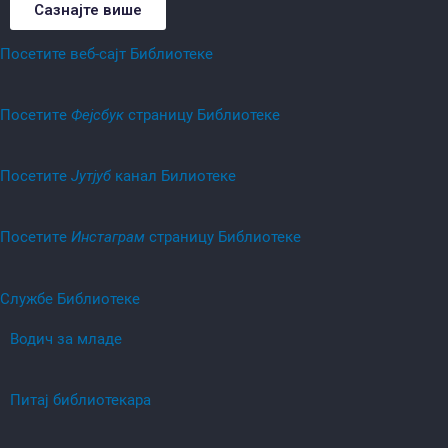
Сазнајте више
Посетите веб-сајт Библиотеке
Посетитe
Фејсбук
страницу Библиотеке
Посетитe
Јутјуб
канал Билиотеке
Посетитe
Инстаграм
страницу Библиотеке
Службе Библиотеке
Водич за младе
Питај библиотекара