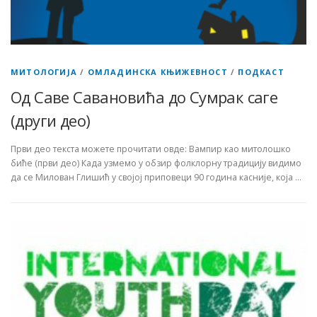
МИТОЛОГИЈА
/
ОМЛАДИНСКА КЊИЖЕВНОСТ
/
ПОДКАСТ
Од Саве Савановића до Сумрак саге
(други део)
Први део текста можете прочитати овде: Вампир као митолошко
биће (први део) Када узмемо у обзир фолклорну традицију видимо
да се Милован Глишић у својој приповеци 90 година касније, која …