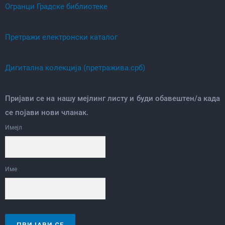
Огранци Градске библиотеке
Претражи електронски каталог
Дигитална колекција (претражива.срб)
Пријави се на нашу мејлинг листу и буди обавештен/а када
се појави нови чланак.
Имејл
Име